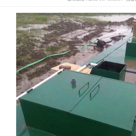
1
2
3