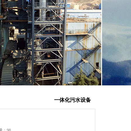
一体化污水设备
击量：
98