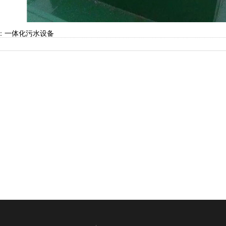
：
一体化污水设备